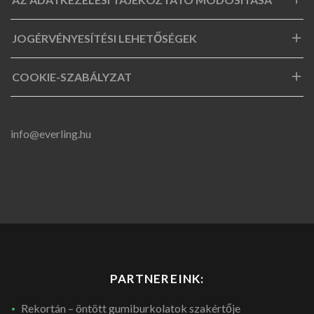
JOGÉRVÉNYESÍTÉSI LEHETŐSÉGEK
COOKIE-SZABÁLYZAT
info@everling.hu
PARTNEREINK:
Rekortán – öntött gumiburkolatok szakértője