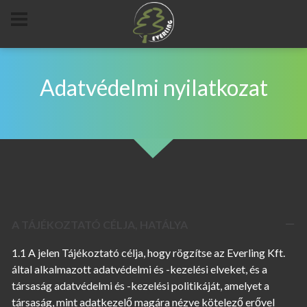
Adatvédelmi nyilatkozat
A TÁJÉKOZTATÓ CÉLJA, HATÁLYA
1.1 A jelen Tájékoztató célja, hogy rögzítse az Everling Kft.
által alkalmazott adatvédelmi és -kezelési elveket, és a
társaság adatvédelmi és -kezelési politikáját, amelyet a
társaság, mint adatkezelő magára nézve kötelező erővel