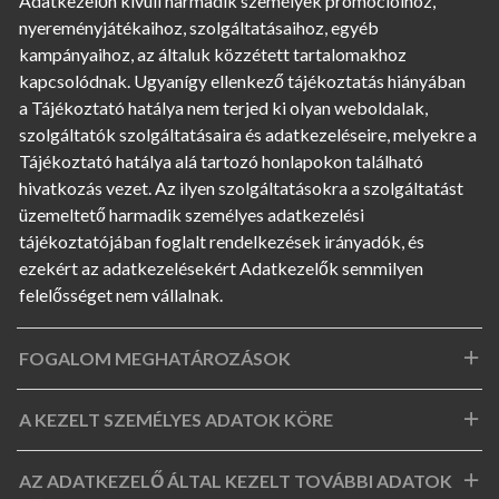
Adatkezelőn kívüli harmadik személyek promócióihoz,
nyereményjátékaihoz, szolgáltatásaihoz, egyéb
kampányaihoz, az általuk közzétett tartalomakhoz
kapcsolódnak. Ugyanígy ellenkező tájékoztatás hiányában
a Tájékoztató hatálya nem terjed ki olyan weboldalak,
szolgáltatók szolgáltatásaira és adatkezeléseire, melyekre a
Tájékoztató hatálya alá tartozó honlapokon található
hivatkozás vezet. Az ilyen szolgáltatásokra a szolgáltatást
üzemeltető harmadik személyes adatkezelési
tájékoztatójában foglalt rendelkezések irányadók, és
ezekért az adatkezelésekért Adatkezelők semmilyen
felelősséget nem vállalnak.
FOGALOM MEGHATÁROZÁSOK
A KEZELT SZEMÉLYES ADATOK KÖRE
AZ ADATKEZELŐ ÁLTAL KEZELT TOVÁBBI ADATOK