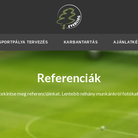
SPORTPÁLYA TERVEZÉS
KARBANTARTÁS
AJÁNLATK
Referenciák
tekintse meg referenciáinkat. Lentebb néhány munkánkról fotókat i