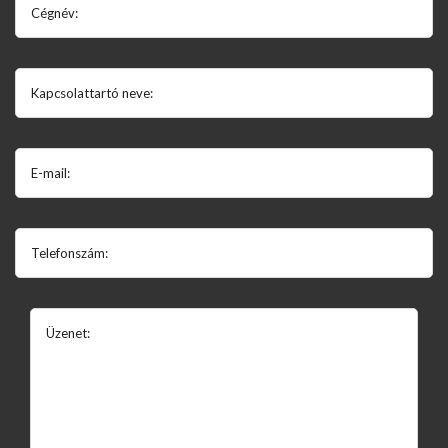
Cégnév:
Kapcsolattartó neve:
E-mail:
Telefonszám:
Üzenet: