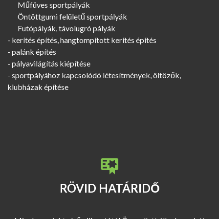
Műfüves sportpályák
Öntöttgumi felületű sportpályák
Futópályák, távolugró pályák
- kerítés építés, hangtompított kerítés építés
- palánk építés
- pályavilágítás kiépítése
- sportpályához kapcsolódó létesítmények, öltözők,
klubházak építése
RÖVID HATÁRIDŐ